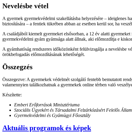
Nevelésbe vétel
A gyermek gyermekvédelmi szakellátásba helyezésére – ideiglenes hatá
biztosítására – a fentiek tükrében abban az esetben kerül sor, ha vesz
A családjából kiemelt gyermeket elsősorban, a 12 év alatti gyermeke
gyermekvédelmi gyám gyámsága alatt állnak, aki előmozdítja e kiskorúa
A gyámhatóság rendszeres időközönként felülvizsgálja a nevelésbe v
örökbefogadás előmozdításának lehetőségét.
Összegzés
Összegezve: A gyermekek védelmét szolgáló fentebb bemutatott rends
valamennyien találkozhatnak a gyermekek online térben való veszélyezt
Készítette:
Emberi Erőforrások Minisztériuma
Szociális Ügyekért és Társadalmi Felzárkózásért Felelős Állam
Gyermekvédelmi és Gyámügyi Főosztály
Aktuális programok és képek