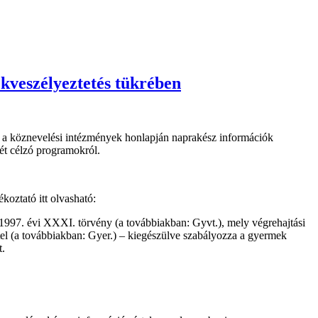
veszélyeztetés tükrében
y a köznevelési intézmények honlapján naprakész információk
ét célzó programokról.
oztató itt olvasható:
997. évi XXXI. törvény (a továbbiakban: Gyvt.), mely végrehajtási
tel (a továbbiakban: Gyer.) – kiegészülve szabályozza a gyermek
t.