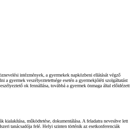
köznevelési intézmények, a gyermekek napközbeni ellátását végző
élni a gyermek veszélyeztetettsége esetén a gyermekjóléti szolgáltatást
eszélyeztető ok fennállása, továbbá a gyermek önmaga által előidézett
k kialakítása, működtetése, dokumentálása. A feladatra nevesítve lett
ndszeri tanácsadója felé. Helyi szinten történik az esetkonferenciák