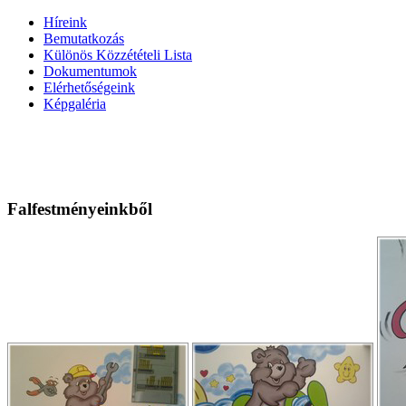
Híreink
Bemutatkozás
Különös Közzétételi Lista
Dokumentumok
Elérhetőségeink
Képgaléria
Falfestményeinkből