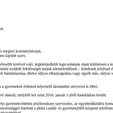
sa,
és megyei kormányhivatal,
n kijelölt szerv.
élesebb körével való, legkiterjedtebb kapcsolatunk miatt különösen a 
tatást nyújtók felelősségét tartjuk kiemelendőnek – kötelesek jelzéssel 
ek bántalmazása, illetve súlyos elhanyagolása vagy egyéb más, súlyos v
 a gyermekek érdekeit képviselő társadalmi szervezet is élhet.
lakult, melyből két szint 2016. január 1-jétől kialakításra került:
 helyi gyermekvédelmi jelzőrendszer szervezése, az együttműködési formá
ndszerességgel lejelenti a járási család- és gyermekjóléti központ jelzőre
 részvételével.