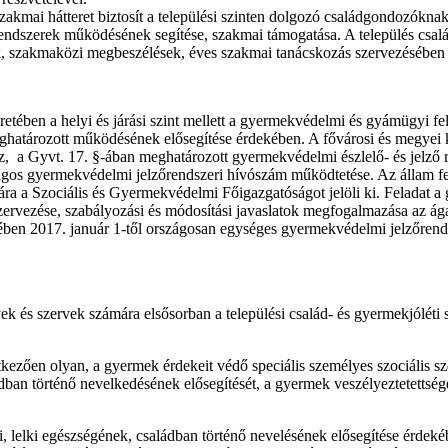
zakmai hátteret biztosít a települési szinten dolgozó családgondozóknak
lzőrendszerek működésének segítése, szakmai támogatása. A település csa
iák, szakmaközi megbeszélések, éves szakmai tanácskozás szervezésében v
retében a helyi és járási szint mellett a gyermekvédelmi és gyámügyi f
eghatározott működésének elősegítése érdekében. A fővárosi és megyei
 a Gyvt. 17. §-ában meghatározott gyermekvédelmi észlelő- és jelző re
zágos gyermekvédelmi jelzőrendszeri hívószám működtetése. Az állam fen
sára a Szociális és Gyermekvédelmi Főigazgatóságot jelöli ki. Felada
ervezése, szabályozási és módosítási javaslatok megfogalmazása az ágaz
kében 2017. január 1-től országosan egységes gyermekvédelmi jelzőrend
ek és szervek számára elsősorban a települési család- és gyermekjóléti sz
etkezően olyan, a gyermek érdekeit védő speciális személyes szociális s
ládban történő nevelkedésének elősegítését, a gyermek veszélyeztetettség
ti, lelki egészségének, családban történő nevelésének elősegítése érdek