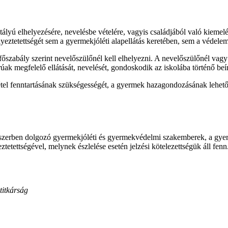
lyú elhelyezésére, nevelésbe vételére, vagyis családjából való kiemelé
élyeztetettségét sem a gyermekjóléti alapellátás keretében, sem a védelem
t főszabály szerint nevelőszülőnél kell elhelyezni. A nevelőszülőnél v
k megfelelő ellátását, nevelését, gondoskodik az iskolába történő beíra
étel fenntartásának szükségességét, a gyermek hazagondozásának lehető
zerben dolgozó gyermekjóléti és gyermekvédelmi szakemberek, a gyerm
etettségével, melynek észlelése esetén jelzési kötelezettségük áll fenn
titkárság