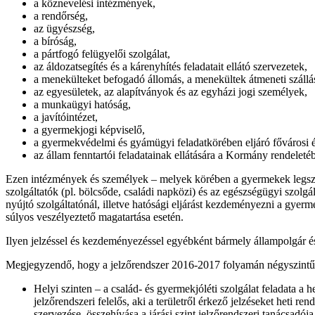
a köznevelési intézmények,
a rendőrség,
az ügyészség,
a bíróság,
a pártfogó felügyelői szolgálat,
az áldozatsegítés és a kárenyhítés feladatait ellátó szervezetek,
a menekülteket befogadó állomás, a menekültek átmeneti szállá
az egyesületek, az alapítványok és az egyházi jogi személyek,
a munkaügyi hatóság,
a javítóintézet,
a gyermekjogi képviselő,
a gyermekvédelmi és gyámügyi feladatkörében eljáró fővárosi 
az állam fenntartói feladatainak ellátására a Kormány rendeletébe
Ezen intézmények és személyek – melyek körében
a gyermekek legsz
szolgáltatók (pl. bölcsőde, családi napközi) és az egészségügyi szolgál
nyújtó szolgáltatónál,
illetve hatósági eljárást kezdeményezni a gyerm
súlyos veszélyeztető magatartása esetén.
Ilyen jelzéssel és kezdeményezéssel egyébként bármely állampolgár és
Megjegyzendő, hogy a jelzőrendszer 2016-2017 folyamán négyszintűvé a
Helyi szinten – a család- és gyermekjóléti szolgálat feladata a
jelzőrendszeri felelős, aki a területről érkező jelzéseket heti re
szervezése, összehívása a járási szint jelzőrendszeri tanácsadója