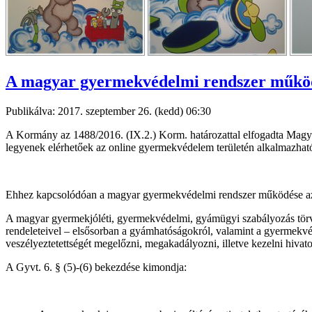
A magyar gyermekvédelmi rendszer működé
Publikálva: 2017. szeptember 26. (kedd) 06:30
A Kormány az 1488/2016. (IX.2.) Korm. határozattal elfogadta Magyar
legyenek elérhetőek az online gyermekvédelem területén alkalmazható
Ehhez kapcsolódóan a magyar gyermekvédelmi rendszer működése az on
A magyar gyermekjóléti, gyermekvédelmi, gyámügyi szabályozás törvé
rendeleteivel – elsősorban a gyámhatóságokról, valamint a gyermekvé
veszélyeztetettségét megelőzni, megakadályozni, illetve kezelni hivat
A Gyvt. 6. § (5)-(6) bekezdése kimondja: