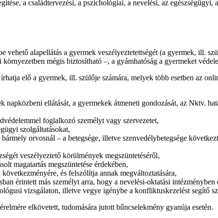
gítése, a családtervezési, a pszichológiai, a nevelési, az egészségügyi
ybe vehető
alapellátás
a gyermek veszélyeztetettségét (a gyermek, ill. s
ádi környezetben mégis biztosítható –, a gyámhatóság a gyermeket védel
hatja elő a gyermek, ill. szülője számára, melyek több esetben az onli
napközbeni ellátását, a gyermekek átmeneti gondozását, az Nktv. hatály
ládvédelemmel foglalkozó személyt vagy szervezetet,
gügyi szolgáltatásokat,
 bármely orvosnál – a betegsége, illetve szenvedélybetegsége következt
szségét veszélyeztető körülmények megszüntetéséről,
ásolt magatartás megszüntetése érdekében,
k következményére, és felszólítja annak megváltoztatására,
ktusban érintett más személyt arra, hogy a nevelési-oktatási intézményben
ógusi vizsgálaton, illetve vegye igénybe a konfliktuskezelést segítő szo
sérelmére elkövetett, tudomására jutott bűncselekmény gyanúja esetén.