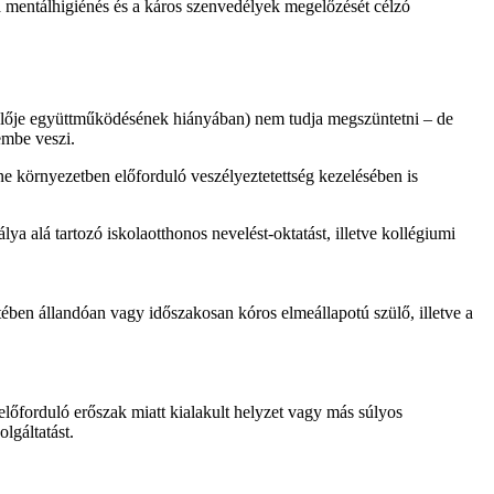
, a mentálhigiénés és a káros szenvedélyek megelőzését célzó
zülője együttműködésének hiányában) nem tudja megszüntetni – de
embe veszi.
ne környezetben előforduló veszélyeztetettség kezelésében is
a alá tartozó iskolaotthonos nevelést-oktatást, illetve kollégiumi
ében állandóan vagy időszakosan kóros elmeállapotú szülő, illetve a
 előforduló erőszak miatt kialakult helyzet vagy más súlyos
lgáltatást.