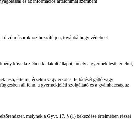
hanyagolással és az információs ártalommal szembeni
keit őrző műsorokhoz hozzáférjen, továbbá hogy védelmet
ülmény következtében kialakult állapot, amely a gyermek testi, értelmi,
 testi, értelmi, érzelmi vagy erkölcsi fejlődését gátló vagy
függésben áll fenn, a gyermekjóléti szolgáltató és a gyámhatóság az
elzőrendszer, melynek a Gyvt. 17. § (1) bekezdése értelmében részei