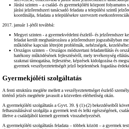
Járási szinten – a család- és gyermekjóléti központ folyamatos s
járási jelzőrendszeri tanácsadó feladata a települési szintű je
koordinálja, feladata a településekre szervezett esetkonferenc
2017. január 1-jétől továbbá:
Megyei szinten - a gyermekvédelmi észlelő- és jelzőrendszer ke
feladat került meghatározásra a jelzőrendszer jogszabályban m
működése kapcsán létrejött problémák, nehézségek, kezeléséhez,
Országos szinten – Országos módszertani feladatellátás és ors
hatékony működésének fejlesztéséről, mely tevékenység ellátá
szakmai támogatása, fejlesztése, képzések kidolgozása és megsz
gyermek veszélyeztetettségét jelző bejelentések fogadása érde
Gyermekjóléti szolgáltatás
A fenti struktúra megléte mellett a veszélyeztetettséget észlelő személy
történő jelzés megtétele javasolt a közvetlen elérhetőség okán.
A gyermekjóléti szolgáltatás a Gyvt. 39. § (1)-(2) bekezdéseiből köv
felhasználásával szolgálja a gyermek testi és lelki egészségének, csa
illetve a családjából kiemelt gyermek visszahelyezését.
A gyermekjóléti szolgáltatás feladata – többek között – a gyermek tes