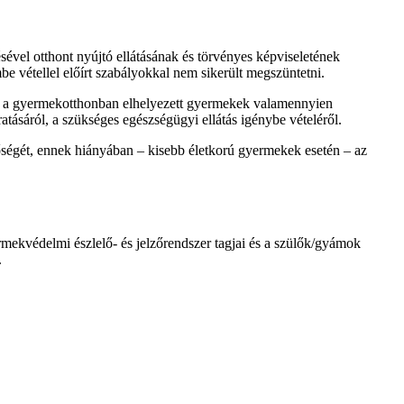
sével otthont nyújtó ellátásának és törvényes képviseletének
be vétellel előírt szabályokkal nem sikerült megszüntetni.
agy a gyermekotthonban elhelyezett gyermekek valamennyien
tásáról, a szükséges egészségügyi ellátás igénybe vételéről.
ségét, ennek hiányában – kisebb életkorú gyermekek esetén – az
ekvédelmi észlelő- és jelzőrendszer tagjai és a szülők/gyámok
.