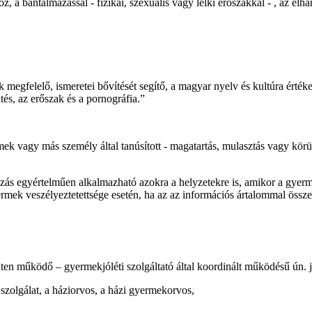
, a bántalmazással - fizikai, szexuális vagy lelki erőszakkal - , az el
megfelelő, ismeretei bővítését segítő, a magyar nyelv és kultúra érté
és, az erőszak és a pornográfia.”
rmek vagy más személy által tanúsított - magatartás, mulasztás vagy kör
zás egyértelműen alkalmazható azokra a helyzetekre is, amikor a gyermek
rmek veszélyeztetettsége esetén, ha az az információs ártalommal össze
ten működő – gyermekjóléti szolgáltató által koordinált működésű ún. j
szolgálat, a háziorvos, a házi gyermekorvos,