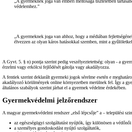
„A gyermeknek joga van emberi méltósága tiszteletben tartásához
védelemhez.”
„A gyermeknek joga van ahhoz, hogy a médiában fejlettségének 
élvezzen az olyan káros hatásokkal szemben, mint a gyűlöletkelt
A Gyvt. 5. § n) pontja szerint pedig veszélyeztetettség: olyan - a gye
érzelmi vagy erkölcsi fejlődését gátolja vagy akadályozza.
A fentiek szerint deklarált gyermeki jogok sérelme esetén e meghatáro
akadályozó körülmények online környezetben merülnek fel.
Így a gye
általános szabályok szerint járhat el a gyermek védelme érdekében.
Gyermekvédelmi jelzőrendszer
A magyar gyermekvédelmi rendszer „első lépcsője” a – települési szin
az egészségügyi szolgáltatást nyújtók, így különösen a védőnői 
a személyes gondoskodást nyújtó szolgáltatók,