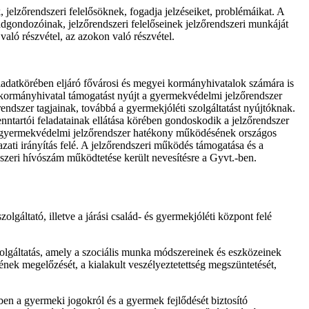
, jelzőrendszeri felelősöknek, fogadja jelzéseiket, problémáikat. A
ládgondozóinak, jelzőrendszeri felelőseinek jelzőrendszeri munkáját
aló részvétel, az azokon való részvétel.
eladatkörében eljáró fővárosi és megyei kormányhivatalok számára is
 kormányhivatal támogatást nyújt a gyermekvédelmi jelzőrendszer
ndszer tagjainak, továbbá a gyermekjóléti szolgáltatást nyújtóknak.
ntartói feladatainak ellátása körében gondoskodik a jelzőrendszer
t a gyermekvédelmi jelzőrendszer hatékony működésének országos
ati irányítás felé. A jelzőrendszeri működés támogatása és a
szeri hívószám működtetése került nevesítésre a Gyvt.-ben.
olgáltató, illetve a járási család- és gyermekjóléti központ felé
zolgáltatás, amely a szociális munka módszereinek és eszközeinek
ének megelőzését, a kialakult veszélyeztetettség megszüntetését,
ében a gyermeki jogokról és a gyermek fejlődését biztosító