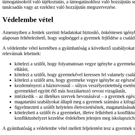
támogatásokról való tájékoztatás, a támogatásokhoz való hozzájutás se
tanácsadás vagy az ezekhez való hozzájutás megszervezése.
Védelembe vétel
Amennyiben a fentiek szerinti feladatokat biztosító, önkéntesen igén
alaposan feltételezhető, hogy segítséggel a gyermek fejlődése a csal
A védelembe vétel keretében a gyámhatóság a következő szabályokat ír
relevánsak lehetnek:
kötelezi a szülőt, hogy folyamatosan vegye igénybe a gyermekek 
ellátást,
kötelezi a szülőt, hogy gyermekével keressen fel valamely csa
kötelezi a szülőt arra, hogy gyermeke vegye igénybe az egészsé
kezdeményezi a háziorvosnál – súlyos veszélyeztetettség esetén
gyermekkel együtt élő más hozzátartozó orvosi vizsgálatát,
intézkedik – az illetékes szervek bevonásával – a gyermek egé
magatartási szabályokat állapít meg a gyermek számára a kifog
figyelmezteti a szülőt helytelen életvezetésének, magatartásána
kötelezheti a szülőt és a gyermeket, illetve felkérheti a konfli
konfliktushelyzet kezelése érdekében jelenjen meg iskolapszichol
A gyámhatóság a védelembe vétel mellett feljelentést tesz a gyermek 