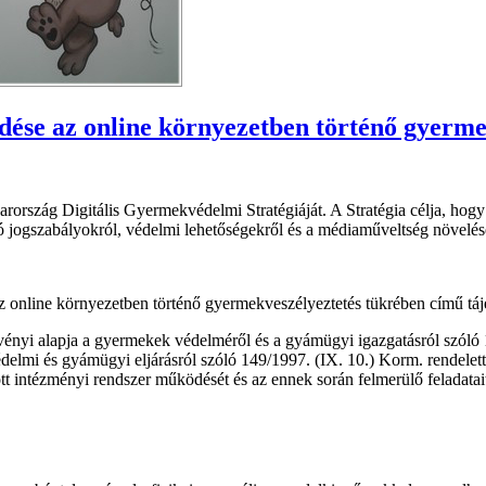
se az online környezetben történő gyermek
ország Digitális Gyermekvédelmi Stratégiáját. A Stratégia célja, hog
 jogszabályokról, védelmi lehetőségekről és a médiaműveltség növelés
line környezetben történő gyermekveszélyeztetés tükrében című tájék
nyi alapja a gyermekek védelméről és a gyámügyi igazgatásról szóló 1
delmi és gyámügyi eljárásról szóló 149/1997. (IX. 10.) Korm. rendelet
ott intézményi rendszer működését és az ennek során felmerülő feladatai