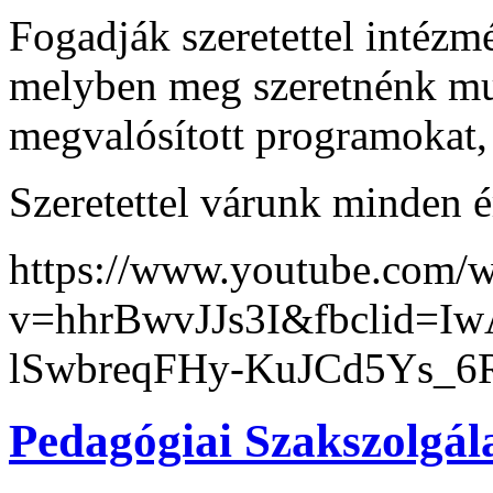
Fogadják szeretettel intéz
melyben meg szeretnénk mu
megvalósított programokat,
Szeretettel várunk minden 
https://www.youtube.com/w
v=hhrBwvJJs3I&fbclid=
lSwbreqFHy-KuJCd5Ys_6
Pedagógiai Szakszolgála