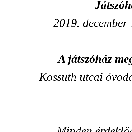
Játszóh
2019. december 
A játszóház me
Kossuth utcai óvoda
Minden érdeklőd