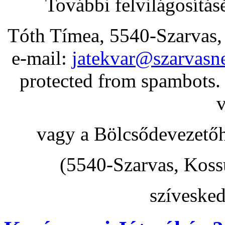
További felvilágosítás
Tóth Tímea, 5540-Szarvas, 
e-mail:
jatekvar@szarvasn
protected from spambots.
v
vagy a Bölcsődevezető
(5540-Szarvas, Kossu
szívesked