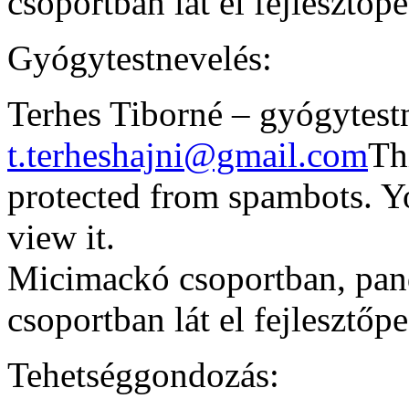
csoportban lát el fejlesztőp
Gyógytestnevelés:
Terhes Tiborné – gyógytest
t.terheshajni@gmail.com
Th
protected from spambots. Y
view it.
Micimackó csoportban, pan
csoportban lát el fejlesztőp
Tehetséggondozás: