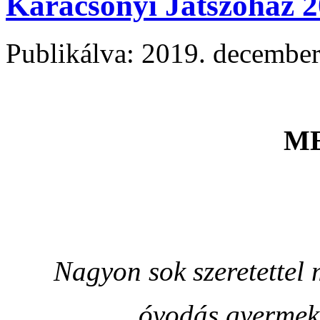
Karácsonyi Játszóház 2
Publikálva: 2019. december
M
Nagyon sok szeretettel
óvodás gyermeke